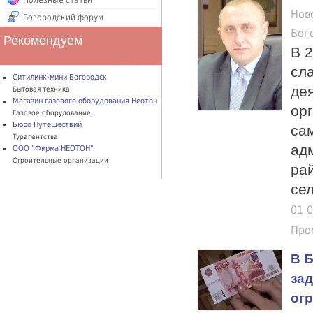
Полезные статьи
Нов
Богородский форум
Бог
Рекомендуем
В 2
сл
Ситилинк-мини Богородск
де
Бытовая техника
Магазин газового оборудования Неотон
ор
Газовое оборудование
Бюро Путешествий
са
Турагентства
ад
ООО "Фирма НЕОТОН"
Строительные организации
рай
сел
01 
Про
В 
за
ог