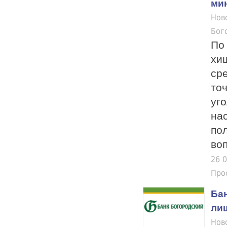
ми
Нов
Бог
По
хи
сре
то
уго
на
по
воп
26 
Про
Ба
ли
Нов