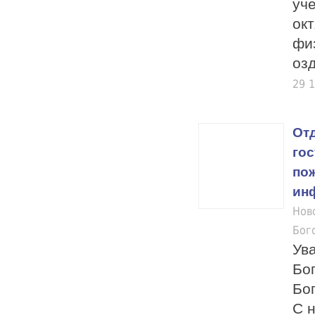
уч
окт
фи
оз
29 
От
го
по
ин
Нов
Бог
Ув
Бо
Бо
С 