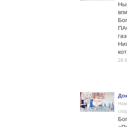
Ны
вп
Бо
ПА
га
Ни
кот
28 
До
Нов
спо
Бо
«П