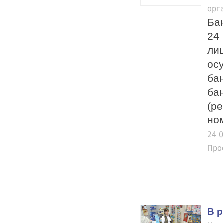
орг
Ба
24
ли
ос
ба
ба
(р
ном
24 
Про
В р