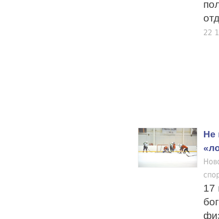
по
отд
22 
Не 
«л
Нов
спо
17
бо
фи