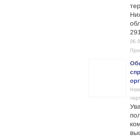
те
Ни
об
291
06 
Про
Об
сп
ор
Нов
пор
Ув
пол
ко
вы