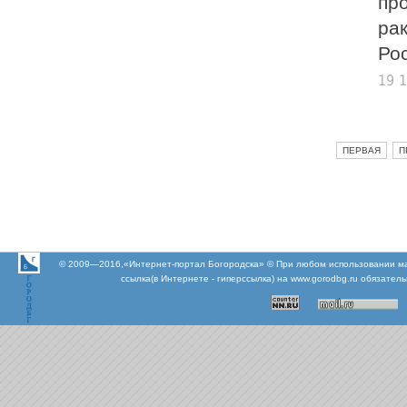
пр
ра
Рос
19 
ПЕРВАЯ
П
© 2009—2016,«Интернет-портал Богородска» © При любом использовании м
ссылка(в Интернете - гиперссылка) на www.gorodbg.ru обязател