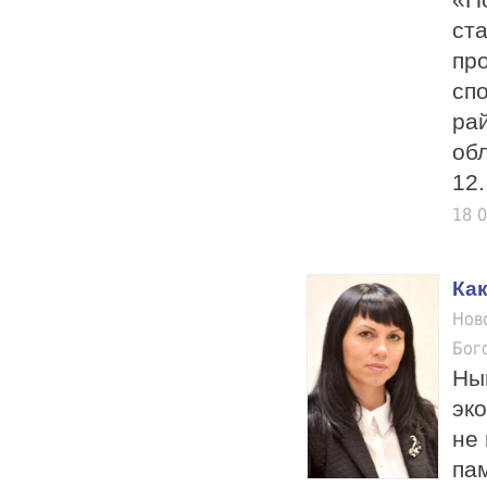
ст
пр
сп
ра
об
12.
18 
Как
Нов
Бог
Ны
эк
не
пам