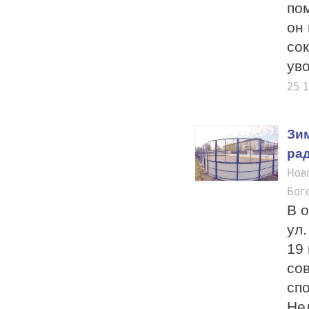
по
он 
со
уво
25 
Зим
ра
Нов
Бог
В о
ул
19
со
сп
Не