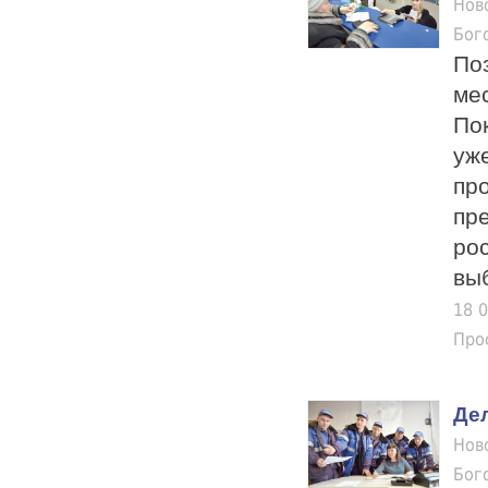
Нов
Бог
По
ме
По
уж
пр
пр
ро
выб
18 
Про
Де
Нов
Бог