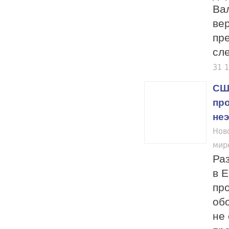
Ва
ве
пр
сле
31 
СШ
пр
не
Нов
мир
Ра
в 
пр
об
не