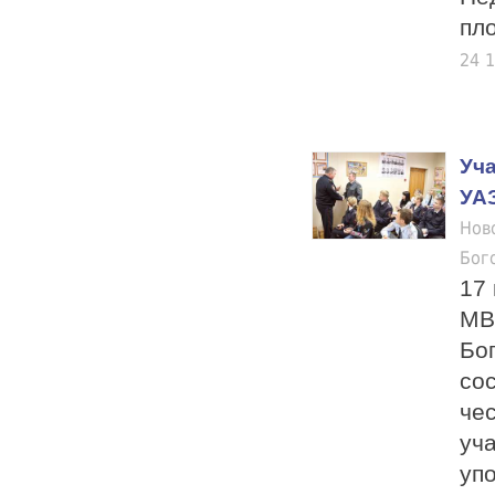
пл
24 
Уч
УА
Нов
Бог
17 
МВ
Бо
со
че
уч
уп