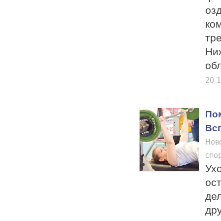
оз
ко
тр
Ни
обл
20 
По
Вс
Нов
спо
Ух
ос
де
др