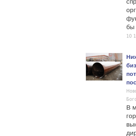
сп
орг
фу
бы 
10 
Ни
биз
пот
по
Нов
Бог
В м
го
вы
ди