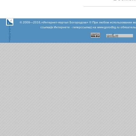
© 2009—2016,«Интернет-портал Богородска» © При любом использовании м
ссылка(в Интернете - гиперссылка) на www.gorodbg.ru обязател