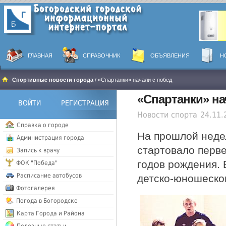
ГЛАВНАЯ
СПРАВОЧНИК
ОБЪЯВЛЕНИЯ
Н
Спортивные новости города
/ «Спартанки» начали с побед
«Спартанки» на
ВОЙТИ
РЕГИСТРАЦИЯ
Новости спорта
24.11.
Справка о городе
На прошлой неде
Администрация города
стартовало перв
Запись к врачу
годов рождения.
ФОК "Победа"
Расписание автобусов
детско-юношеско
Фотогалерея
Погода в Богородске
Карта Города и Района