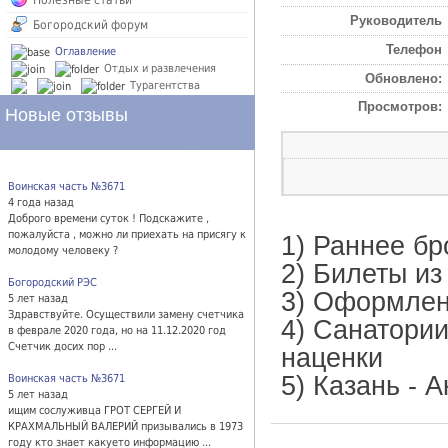
Полезные статьи
Руководитель
Богородский форум
Телефон
Оглавление
Отдых и развлечения
Обновлено:
Турагентства
Просмотров:
Новые отзывы
Воинская часть №3671
4 года назад
Доброго времени суток ! Подскажите ,
пожалуйста , можно ли приехать на присягу к
1) Раннее бр
молодому человеку ?
2) Билеты из
Богородский РЭС
3) Оформлен
5 лет назад
Здравствуйте. Осуществили замену счетчика
4) Санатории
в феврале 2020 года, но на 11.12.2020 год
Счетчик досих пор ...
наценки
5) Казань - 
Воинская часть №3671
5 лет назад
ищим сослуживца ГРОТ СЕРГЕЙ И
КРАХМАЛЬНЫЙ ВАЛЕРИЙ призывались в 1973
году кто знает какуето информацию ...