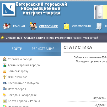
ГЛАВНАЯ
СПРАВОЧНИК
ОБЪЯВЛЕНИЯ
Н
Справочник
/
Отдых и развлечения
/
Турагентства
/ Бюро Путешествий
СТАТИСТИКА
ВОЙТИ
РЕГИСТРАЦИЯ
Сейчас в справочнике 636
Справка о городе
Последняя организация д
Администрация города
Запись к врачу
ФОК "Победа"
Расписание автобусов
Фотогалерея
Погода в Богородске
Отрасль
Карта Города и Района
Адрес: