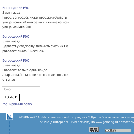
Богородский РЭС
5 лет назад
Город Богородск нижегородской области
улица новая 78 низкое напряжение на всей
улице меньше 200 ...
Богородский РЭС
5 лет назад
Здравствуйте,прошу заменить счётчик.Не
работает около 2 месяцев.
Богородский РЭС
5 лет назад
Работает только одна Ланда
Атарьевна,больше ни кто на телефоны не
отвечает
Расширенный поиск
© 2009—2016,«Интернет-портал Богородска» © При любом использовании м
ссылка(в Интернете - гиперссылка) на www.gorodbg.ru обязател