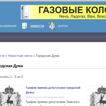
БЪЯВЛЕНИЯ
НОВОСТИ
ФОРУМ
сти
»
Новостная лента
» Городская Дума
одская Дума
ьтаты 1 - 5 из 5
График приема депутатами городской
Думы
Новостная лента/Городская Дума
График приёма депутатами Земского