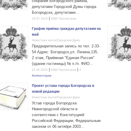
собрания Богородского района,
депутатами Городской Думы города
Богородска, депутатами...
|
19 07 2010
4685 Просмотров
График приёма граждан депутатами на
май
Новостная лента/Городская Дума
Предварительная запись по тел. 2-33-
54 Адрес: Богородск,ул. Ленина,135,
2 этаж, Приёмная "Единая Россия"
(здание гостиницы) № п./п. ФИО...
|
|
25 05 2010
9460 Просмотров
4
Комментарии
Проект устава города Богородска в
новой редакции
Новостная лента/Городская Дума
Устав города Богородска
Нижегородской области в
соответствии с Конституцией
Российской Федерации, Федеральным
законом от 06 октября 2003...