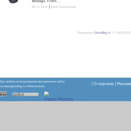
мышцы, стать...
|
08 11 2010
6408 Просмотров
Поддержка
Gorodbg.ru
© 2009-2026
При любом использовании материалов сайта
О портале
Реклам
|
|
 на www.gorodbg.ru обязательна