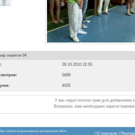
нир памяти-34
:
26.10.2010 22:55
смотров:
5688
узок:
9325
У вас недостаточно прав для добавления 
Возможно, вам необходимо зарегистрироват
При любом использовании материалов сайта
О портале
Реклам
|
|