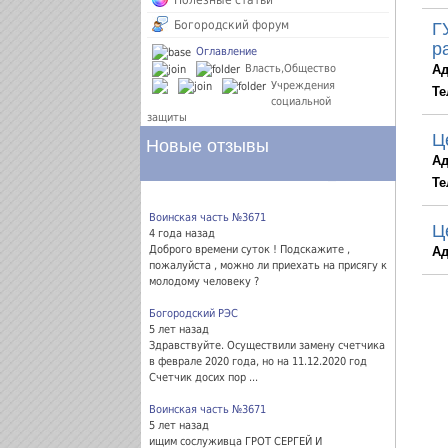
Полезные статьи
Богородский форум
Г
р
Оглавление
Власть,Общество
Ад
Учреждения
Те
социальной
защиты
Ц
Новые отзывы
Ад
Те
Воинская часть №3671
Ц
4 года назад
Доброго времени суток ! Подскажите ,
Ад
пожалуйста , можно ли приехать на присягу к
молодому человеку ?
Богородский РЭС
5 лет назад
Здравствуйте. Осуществили замену счетчика
в феврале 2020 года, но на 11.12.2020 год
Счетчик досих пор ...
Воинская часть №3671
5 лет назад
ищим сослуживца ГРОТ СЕРГЕЙ И