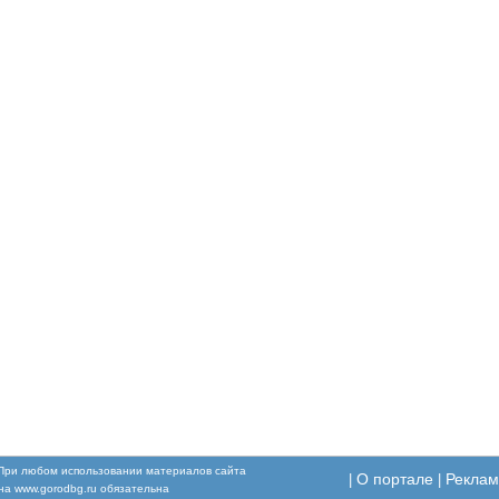
При любом использовании материалов сайта
О портале
Реклам
|
|
 на www.gorodbg.ru обязательна