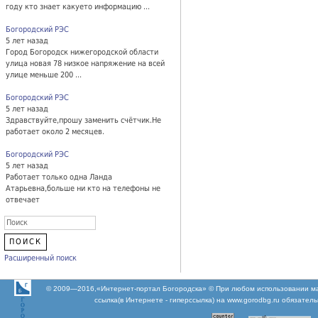
году кто знает какуето информацию ...
Богородский РЭС
5 лет назад
Город Богородск нижегородской области
улица новая 78 низкое напряжение на всей
улице меньше 200 ...
Богородский РЭС
5 лет назад
Здравствуйте,прошу заменить счётчик.Не
работает около 2 месяцев.
Богородский РЭС
5 лет назад
Работает только одна Ланда
Атарьевна,больше ни кто на телефоны не
отвечает
Расширенный поиск
© 2009—2016,«Интернет-портал Богородска» © При любом использовании м
ссылка(в Интернете - гиперссылка) на www.gorodbg.ru обязател