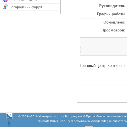
Полезные статьи
Руководитель
Богородский форум
График работы
Обновлено:
Просмотров:
Торговый центр Континент
© 2009—2016,«Интернет-портал Богородска» © При любом использовании м
ссылка(в Интернете - гиперссылка) на www.gorodbg.ru обязател