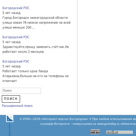
Богородский РЭС
5 лет назад
Город Богородск нижегородской области
улица новая 78 низкое напряжение на всей
улице меньше 200 ...
Богородский РЭС
5 лет назад
Здравствуйте,прошу заменить счётчик.Не
работает около 2 месяцев.
Богородский РЭС
5 лет назад
Работает только одна Ланда
Атарьевна,больше ни кто на телефоны не
отвечает
Расширенный поиск
© 2009—2016,«Интернет-портал Богородска» © При любом использовании м
ссылка(в Интернете - гиперссылка) на www.gorodbg.ru обязател