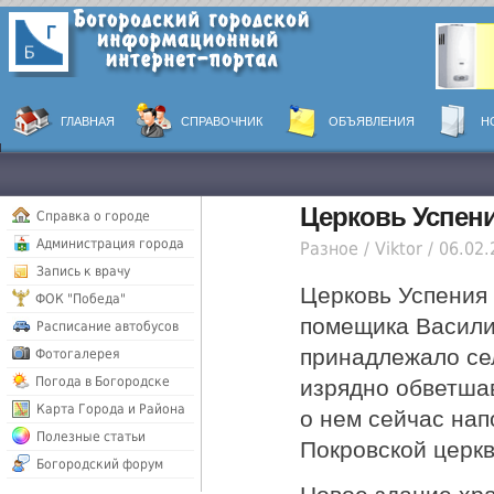
ГЛАВНАЯ
СПРАВОЧНИК
ОБЪЯВЛЕНИЯ
Н
Церковь Успен
Справка о городе
Администрация города
Разное /
Viktor /
06.02.
Запись к врачу
Церковь Успения 
ФОК "Победа"
помещика Васили
Расписание автобусов
принадлежало сел
Фотогалерея
Погода в Богородске
изрядно обветша
Карта Города и Района
о нем сейчас нап
Полезные статьи
Покровской церкв
Богородский форум