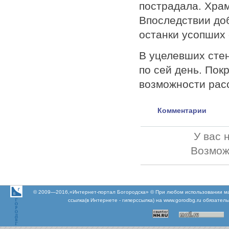
пострадала. Хра
Впоследствии до
останки усопших
В уцелевших стен
по сей день. Пок
возможности рас
Комментарии
У вас 
Возмож
© 2009—2016,«Интернет-портал Богородска» © При любом использовании м
ссылка(в Интернете - гиперссылка) на www.gorodbg.ru обязател