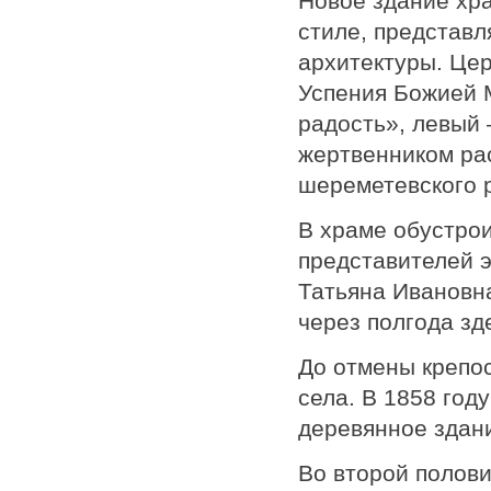
Новое здание хра
стиле, представ
архитектуры. Цер
Успения Божией 
радость», левый 
жертвенником ра
шереметевского 
В храме обустро
представителей 
Татьяна Ивановна
через полгода зд
До отмены крепо
села. В 1858 год
деревянное здани
Во второй полови